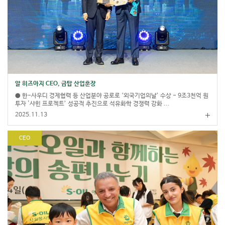
알 히즈아지 CEO, 금탑 산업훈장
● 한-사우디 경제협력 등 산업분야 공로로 ‘외국기업의날’ 수상 - 9조3천억 원
투자 '샤힌 프로젝트’ 성공적 추진으로 석유화학 경쟁력 강화 ...
2025.11.13
CEO