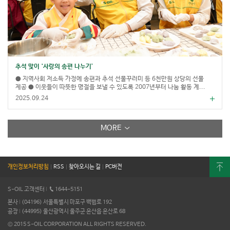
추석 맞이 ‘사랑의 송편 나누기’
● 지역사회 저소득 가정에 송편과 추석 선물꾸러미 등 6천만원 상당의 선물
제공 ● 이웃들이 따뜻한 명절을 보낼 수 있도록 2007년부터 나눔 활동 계...
2025.09.24
MORE
개인정보처리방침
|
RSS
|
찾아오시는 길
|
PC버전
S-OIL 고객센터
I
1644-5151
본사
I
(04196) 서울특별시 마포구 백범로 192
공장
I
(44995) 울산광역시 울주군 온산읍 온산로 68
© 2015 S-OIL CORPORATION ALL RIGHTS RESERVED.