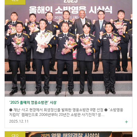
CEO
‘2025 올해의 영웅소방관’ 시상
● 재난·사고 현장에서 희생정신을 발휘한 영웅소방관 8명 선정 ● ‘소방영웅
지킴이’ 캠페인으로 2006년부터 20년간 소방관 사기진작?생...
2025.12.11
CEO