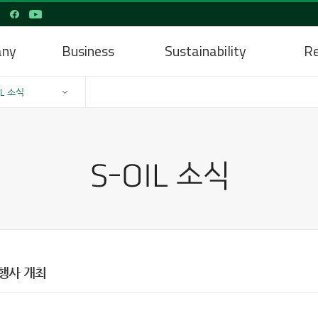
any
Business
Sustainability
Re
IL 소식
행사 개최