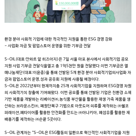
환경 분야 사회적 기업에 대한 적극적인 지원을 통한 ESG 경영 강화
- 사업화 자금 및 팝업스토어 운영을 위한 기부금 전달
S-OIL(
대표
:
안와르 알 히즈아지
)
은
7
일 서울 마포 본사에서 사회적기업 공모
지원 사업 기부금 전달식을열고 총
1
억
5
천만 원을 전달했다
.
이번 기부금은 열
매나눔재단
(
대표
:
이윤종
)
을 통해 선발된
5
개 환경 분야 사회적기업의사업화 자
금과 팝업스토어 운영
,
성과 공유회 지원에 사용될 예정이다
.
S-OIL
은
2022
년부터 현재까지총
25
개 사회적기업을 지원하며
ESG
경영 차원
의 사회적가치 창출에 기여해왔다
.
이번 공모를 통해 선발된 기업은 친환경 소재
기반 제품을 개발하는 리베이션㈜
,
농식품 부산물을 활용한 재생 가죽 제품을 생
산하는 브라운스킨㈜
,
폐원단복구 기법으로 아웃도어 의류를 제작하는 ㈜쉘코
퍼레이션
,
폐타이어를 활용한 안전화를 만드는 ㈜아나키아
,
폐섬유를 활용한 재
배용기를 제작하는 ㈜손끝
5
곳이다
.
S-OIL
관계자는 “
S-OIL
은
ESG
활동의 일환으로 혁신적인 사회적기업을 지원