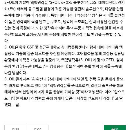
S-OIL이 개발한 액침냉각유 ‘S-OIL e-쿨링 솔루션’은 ESS, 데이터센터, 전기
차(EV) 배터리 등 고발열 환경에 적용 가능한 열관리 솔루션으로, 다양한 산업
분야에 확대 적용이 가능하다. 특히 데이터센터 액침냉각 방식은 서버를 절연성
이 높은 냉각액에 직접 담그는 구조로, 냉각에 소모되는 전력 사용을 절감할 수
있는 것이 특징이다. 또한 냉각유가 서버 주요 부품과 직접 접촉해 열을 빠르게
분산함으로써 고성능 AI 서버 운용에 적합한 안정적 온도 환경을 구현할 수 있
다.
S-OIL은 향후 GST 및 성균관대학교 슈퍼컴퓨팅센터와 함께 데이터센터용 액
침냉각 기술의 실증 테스트를 추진할 예정이다. 3자 협력을 통해 고성능 컴퓨팅
환경에서의 적용 가능성을 검증하고, 액침냉각유(S-OIL)와 장비(GST), 실제
운영 환경(성균관대학교 슈퍼컴퓨팅센터)을 연계한 통합 협력 체계를 구축해
나갈 방침이다.
S-OIL 관계자는 “AI 확산과 함께 데이터센터의 발열 및 전력 효율 문제가 중요
한 과제로 부각되고 있다”며 “액침냉각유를 중심으로 한 열관리 솔루션을 통해
데이터센터 산업의 에너지 효율 향상에 기여할 것”이라고 밝혔다. 이어 “앞으로
도 다양한 파트너와 협력을 통해 차세대 열관리 시장을 선도해 나가겠다”고 말
했다. 끝.
목록
이전
다음