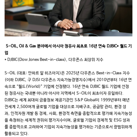
S-OIL, Oil & Gas
분야에서 아시아 정유사 최초로
16
년 연속
DJBIC*
월드 기
업
* DJBIC(Dow Jones Best-in-class),
다우존스 최상위 지수
S-OIL (
대표
:
안와르 알 히즈아지
)
은
2025
년 다우존스
Best-in-Class
지수
(
이하
DJBIC,
구
DJSI
다우존스 지속가능경영지수
)
에서
2010
년부터
16
년 연
속으로 “월드
(World)
” 기업에 선정됐다
. 16
년 연속
DJBIC
월드 기업에 선정
된 정유사는 국내뿐 아니라 아시아 지역에서
S-OIL
이 최초이자 유일하다
.
DJBIC
는 세계 최대의 금융정보 제공기관인
S&P Global
이
1999
년부터 매년
전세계
2,500
여개 글로벌 기업을 대상으로 지배구조
,
공급망 관리
,
환경 성
과
,
인적자원 개발 등 경제
,
사회
,
환경적 측면을 종합적으로 평가해 지속가능성
을 측정하는 세계적 권위의 평가지수이며
,
글로벌 기업의 경제적 및
ESG
성과
를 종합적으로 고려하여 기업의 지속가능성을 평가하는 기준으로서 광범위하게
활용되고 있다
.