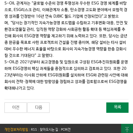
S-OIL
관계자는 “글로벌 수준의 경영 투명성과 우수한
ESG
경영 체계를 바탕
으로
, ESG
리스크 관리
,
이해관계자 소통
,
탄소경영 고도화 분야에서 모범적 경
영 성과를 인정받아
16
년 연속
DJBIC
월드 기업에 선정되었다”고 밝혔으
며
,
“당사는 장기적인 지속가능경영 로드맵을 수립하고 기후변화 대응
,
안전 및
환경오염물질 관리
,
임직원 역량 강화와 사회공헌 활동 확대 등 핵심과제를 추
진해 회사의
ESG
경영 역량을 제고하기 위해 노력하고 있다
.
또한
,
당사는 금년
중 완공을 목표로 샤힌 프로젝트의 건설을 진행 중이며
,
해당 설비는 타사 설비
대비 우수한 에너지 효율을 바탕으로 회사의 지속가능경영 역량을 한층 강화시
킬 것으로 기대된다” 고 말했다
.
S-OIL
은
2021
년부터 최고경영층 및 임원으로 구성된
ESG
추진위원회를 운영
하며
ESG
경영의 핵심 과제들을 중점적으로 심의하고 검토하고 있다
.
또한
20
23
년부터는 이사회 산하에
ESG
위원회를 설치하여
ESG
와 관련된 사안에 대해
회사의 전략·정책에 대한 방향성을 정립하고 성과를 검토함으로써
ESG
경영을
확대해나가고 있다
.
목록
이전
다음
개인정보처리방침
|
RSS
|
찾아오시는 길
|
PC버전