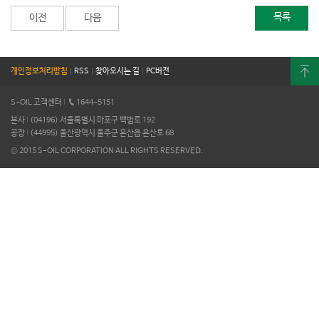
목록
이전
다음
개인정보처리방침
|
RSS
|
찾아오시는 길
|
PC버전
S-OIL 고객센터
I
1644-5151
본사
I
(04196) 서울특별시 마포구 백범로 192
공장
I
(44995) 울산광역시 울주군 온산읍 온산로 68
© 2015 S-OIL CORPORATION ALL RIGHTS RESERVED.