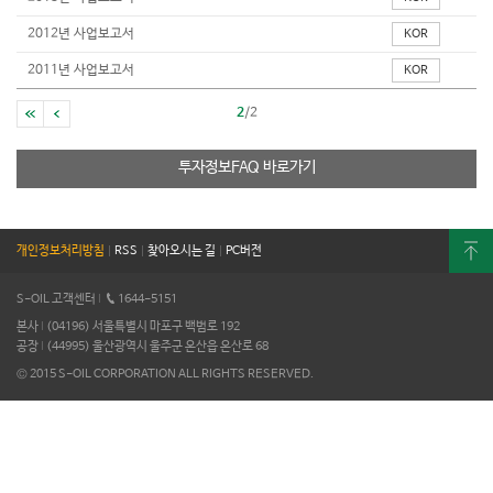
2012년 사업보고서
KOR
2011년 사업보고서
KOR
2
/2
투자정보FAQ 바로가기
개인정보처리방침
|
RSS
|
찾아오시는 길
|
PC버전
S-OIL 고객센터
I
1644-5151
본사
I
(04196) 서울특별시 마포구 백범로 192
공장
I
(44995) 울산광역시 울주군 온산읍 온산로 68
© 2015 S-OIL CORPORATION ALL RIGHTS RESERVED.