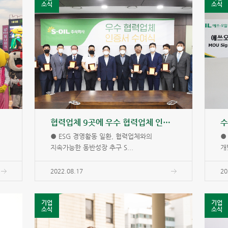
소식
소식
협력업체 9곳에 우수 협력업체 인증서 수여
● ESG 경영활동 일환, 협력업체와의
●
지속가능한 동반성장 추구 S...
개
2022.08.17
20
기업
기업
소식
소식