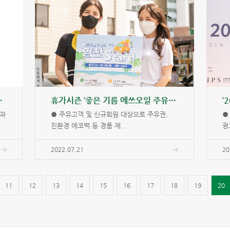
소저감 MOU’
휴가시즌 ‘좋은 기름 에쓰오일 주유이벤트’ 시행
업과
● 주유고객 및 신규회원 대상으로 주유권,
●
친환경 에코백 등 경품 제...
광
2022.07.21
20
11
12
13
14
15
16
17
18
19
20