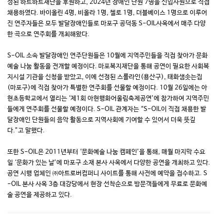
성된 하트하트재단을 후원하고, 2024년 장애인 단원 7명을 신입사원으로 직접
채용하였다. 바이올린 4명, 비올라 1명, 첼로 1명, 더블베이스 1명으로 이루어
진 연주자들은 모두 발달장애인들로 마포구 공덕동 S-OIL사옥에서 매주 다양
한 곡으로 연주회를 개최해왔다.
S-OIL 소속 발달장애인 연주단원들은 10월에 지역주민들을 직접 찾아가 문화
예술 나눔 활동을 전개할 예정이다. 마포복지재단을 통해 공연이 필요한 사회복
지시설 기관을 신청을 받았고, 이에 선정된 스롤라인(용산구), 태화샘솟는집
(마포구)에 직접 찾아가 특별한 연주회를 선물할 예정이다. 10월 26일에는 아
현초등학교에서 열리는 ‘제1회 아현행화어울림축제공연’에 참가하여 지역주민
들에게 연주회를 선물할 예정이다. S-OIL 관계자는 “S-OIL이 직접 채용한 발
달장애인 단원들의 음악 활동으로 지역사회에 기여할 수 있어서 더욱 뜻깊
다.”고 말했다.
또한 S-OIL은 2011년부터 ‘문화예술 나눔 캠페인’을 통해, 매월 마지막 수요
일 ‘문화가 있는 날’에 마포구 소재 본사 사옥에서 다양한 공연을 개최하고 있다.
공연 시행 업체인 ㈜아트로버컴퍼니 사이트를 통해 사전에 예약을 접수하고. S
-OIL 본사 사옥 3층 대강당에서 현장 선착순으로 방문객들에게 무료로 문화예
술 공연을 제공하고 있다.