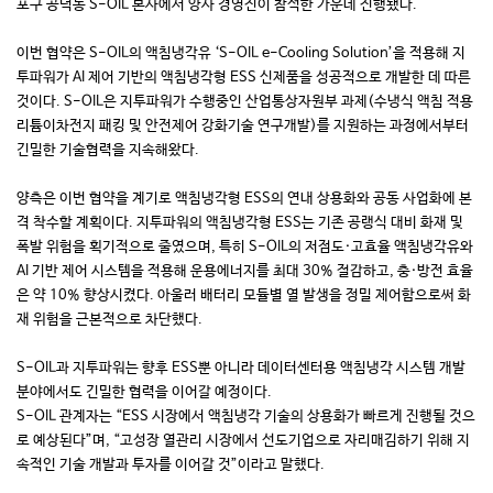
포구 공덕동 S-OIL 본사에서 양사 경영진이 참석한 가운데 진행됐다.
이번 협약은 S-OIL의 액침냉각유 ‘S-OIL e-Cooling Solution’을 적용해 지
투파워가 AI 제어 기반의 액침냉각형 ESS 신제품을 성공적으로 개발한 데 따른
것이다. S-OIL은 지투파워가 수행중인 산업통상자원부 과제(수냉식 액침 적용
리튬이차전지 패킹 및 안전제어 강화기술 연구개발)를 지원하는 과정에서부터
긴밀한 기술협력을 지속해왔다.
양측은 이번 협약을 계기로 액침냉각형 ESS의 연내 상용화와 공동 사업화에 본
격 착수할 계획이다. 지투파워의 액침냉각형 ESS는 기존 공랭식 대비 화재 및
폭발 위험을 획기적으로 줄였으며, 특히 S-OIL의 저점도·고효율 액침냉각유와
AI 기반 제어 시스템을 적용해 운용에너지를 최대 30% 절감하고, 충·방전 효율
은 약 10% 향상시켰다. 아울러 배터리 모듈별 열 발생을 정밀 제어함으로써 화
재 위험을 근본적으로 차단했다.
S-OIL과 지투파워는 향후 ESS뿐 아니라 데이터센터용 액침냉각 시스템 개발
분야에서도 긴밀한 협력을 이어갈 예정이다.
S-OIL 관계자는 “ESS 시장에서 액침냉각 기술의 상용화가 빠르게 진행될 것으
로 예상된다”며, “고성장 열관리 시장에서 선도기업으로 자리매김하기 위해 지
속적인 기술 개발과 투자를 이어갈 것”이라고 말했다.