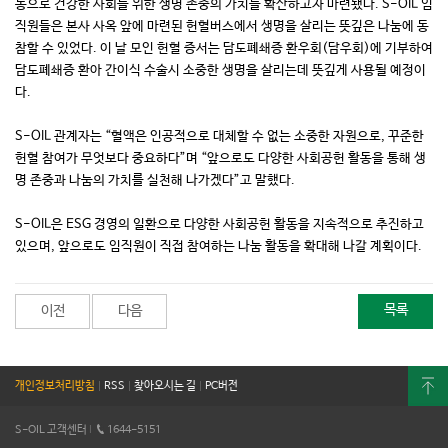
동으로 건강한 사회를 위한 생명 존중의 가치를 확산하고자 마련됐다. S-OIL 임
직원들은 본사 사옥 앞에 마련된 헌혈버스에서 생명을 살리는 뜻깊은 나눔에 동
참할 수 있었다. 이 날 모인 헌혈 증서는 담도폐쇄증 환우회(담우회)에 기부하여
담도폐쇄증 환아 간이식 수술시 소중한 생명을 살리는데 뜻깊게 사용될 예정이
다.
S-OIL 관계자는 “혈액은 인공적으로 대체할 수 없는 소중한 자원으로, 꾸준한
헌혈 참여가 무엇보다 중요하다”며 “앞으로도 다양한 사회공헌 활동을 통해 생
명 존중과 나눔의 가치를 실천해 나가겠다”고 말했다.
S-OIL은 ESG 경영의 일환으로 다양한 사회공헌 활동을 지속적으로 추진하고
있으며, 앞으로도 임직원이 직접 참여하는 나눔 활동을 확대해 나갈 계획이다.
목록
이전
다음
개인정보처리방침
|
RSS
|
찾아오시는 길
|
PC버전
S-OIL 고객센터
I
1644-5151