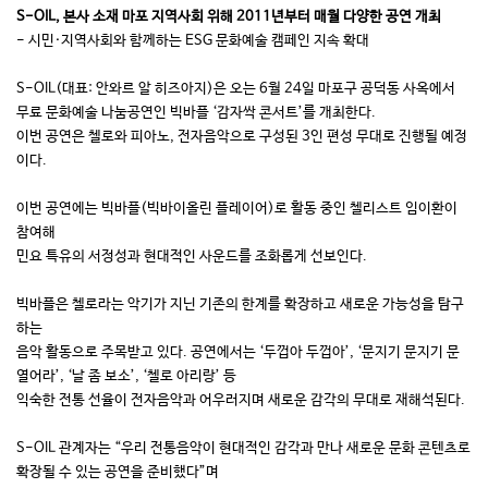
S-OIL, 본사 소재 마포 지역사회 위해 2011년부터 매월 다양한 공연 개최
- 시민·지역사회와 함께하는 ESG 문화예술 캠페인 지속 확대
S-OIL(대표: 안와르 알 히즈아지)은 오는 6월 24일 마포구 공덕동 사옥에서
무료 문화예술 나눔공연인 빅바플 ‘감자싹 콘서트’를 개최한다.
이번 공연은 첼로와 피아노, 전자음악으로 구성된 3인 편성 무대로 진행될 예정
이다.
이번 공연에는 빅바플(빅바이올린 플레이어)로 활동 중인 첼리스트 임이환이
참여해
민요 특유의 서정성과 현대적인 사운드를 조화롭게 선보인다.
빅바플은 첼로라는 악기가 지닌 기존의 한계를 확장하고 새로운 가능성을 탐구
하는
음악 활동으로 주목받고 있다. 공연에서는 ‘두껍아 두껍아’, ‘문지기 문지기 문
열어라’, ‘날 좀 보소’, ‘첼로 아리랑’ 등
익숙한 전통 선율이 전자음악과 어우러지며 새로운 감각의 무대로 재해석된다.
S-OIL 관계자는 “우리 전통음악이 현대적인 감각과 만나 새로운 문화 콘텐츠로
확장될 수 있는 공연을 준비했다”며