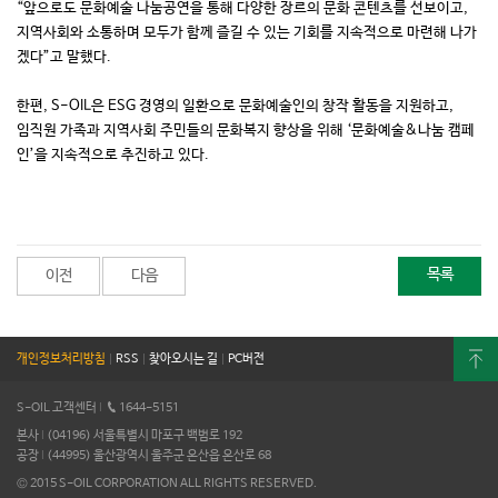
“앞으로도 문화예술 나눔공연을 통해 다양한 장르의 문화 콘텐츠를 선보이고,
지역사회와 소통하며 모두가 함께 즐길 수 있는 기회를 지속적으로 마련해 나가
겠다”고 말했다.
한편, S-OIL은 ESG 경영의 일환으로 문화예술인의 창작 활동을 지원하고,
임직원 가족과 지역사회 주민들의 문화복지 향상을 위해 ‘문화예술&나눔 캠페
인’을 지속적으로 추진하고 있다.
목록
이전
다음
개인정보처리방침
|
RSS
|
찾아오시는 길
|
PC버전
S-OIL 고객센터
I
1644-5151
본사
I
(04196) 서울특별시 마포구 백범로 192
공장
I
(44995) 울산광역시 울주군 온산읍 온산로 68
© 2015 S-OIL CORPORATION ALL RIGHTS RESERVED.