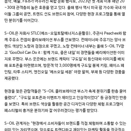
음악, 예술, F&B가 어우러진 복합 문화 행사로, 2023년 첫 개최 이후 매년 20
~30대 관객층의 높은 호응을 얻고 있다. 올해 행사 역시 미국 팝 가수와 국내 아
이돌 그룹의 공연, 트렌드 선도 브랜드의 참여, 다양한 현장 프로그램을 통해 열
띤 분위기를 이어갔다.
S-OIL은 자회사 STLC(에쓰-오일토탈에너지스윤활유), 주관사 Peaches와 함
께 주유소 컨셉의 콜라보레이션 부스를 선보였다. 컨테이너와 주유기는 양사 브
랜드 색상인 노랑과 검정으로 꾸몄고, 노랑 컨테이너 내부는 올해 S-OIL TV광
고 ‘GooDoil Can Do it : 함께 가요, 좋은 내일’의 장면들을 베리에이션한 이미
지로 꾸몄다. 부스 곳곳에는 브랜드 캐릭터 ‘구도일’의 등신대와 이미지를 배치
해 포토존을 마련했으며, 방문객 약 3,000명에게 구도일 봉제 키링, 페이스 페
인팅, 타투 스티커, 엔진오일 ‘에쓰오일 세븐’ 야광 팔찌, 부채 등 다양한 경품을
제공했다.
현장을 찾은 관람객들은 “S-OIL 콜라보레이션 부스가 축제 분위기를 한층 끌어
올렸다”, “구도일 포토존과 이벤트가 재미있고 인상적이었다” 등 긍정적인 반응
을 보였다. 특히 브랜드 색상을 활용한 공간 디자인과 다양한 체험 프로그램이
페스티벌의 흥겨운 분위기와 잘 어우러졌다는 평가를 받았다.
S-OIL 관계자는 “현장에서 소비자들이 브랜드를 직접 체험하며 소통할 수 있는
의미 있는 자리였으며, 앞으로도 트렌디하고 재미있는 마케팅 활동을 적극적으