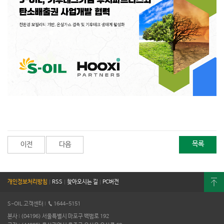
목록
이전
다음
개인정보처리방침
|
RSS
|
찾아오시는 길
|
PC버전
S-OIL 고객센터
I
1644-5151
본사
I
(04196) 서울특별시 마포구 백범로 192