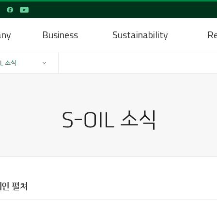
any
Business
Sustainability
Re
IL 소식
인 펼쳐