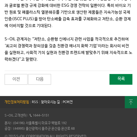
과 글로벌 환경 규제 강화에 대비한 ESG 경영 전략의 일환이다. 특히 바이오 기
반 원료 및 폐플라스틱 열분해유를 기반으로 생산한 제품들은 지속가능성 국제
인증(ISCC PLUS)을 받아 탄소배출 감축 효과를 구체화하고 저탄소, 순환 경제
에 이바지할 것으로 기대된다.
S-OIL 관계자는 “저탄소, 순환형 신에너지 관련 사업을 적극적으로 추진하여
‘최고의 경쟁력과 창의성을 갖춘 친환경 에너지 화학 기업’이라는 회사의 비전
을 실현하고, 사회적 가치 실현과 친환경 트렌드에 발맞추기 위해 지속적으로 노
력하겠다”고 말했다.
목록
이전
다음
개인정보처리방침
|
RSS
|
찾아오시는 길
|
PC버전
S-OIL 고객센터
I
1644-5151
본사
I
(04196) 서울특별시 마포구 백범로 192
공장
I
(44995) 울산광역시 울주군 온산읍 온산로 68
© 2015 S-OIL CORPORATION ALL RIGHTS RESERVED.