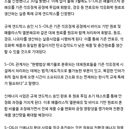
스를 신청했다고 30일 밝혔다. 이에 앞서 올해 3월에도 S-OIL은 폐플라스틱 분
해유를 기존 석유정제 공정에 투입해 휘발유, 경유 등 연료유와 석유화학 원료로
생산하는 실증 특례 규제 샌드박스를 신청했다.
규제 샌드박스 승인 시 S-OIL은 기존 석유정제 공정에서 바이오 기반 원료 및
폐플라스틱 열분해유와 같은 대체 원료를 원유와 함께 처리하여 휘발유, 등유,
경유, 나프타를 생산하는 실증사업을 시행하게 된다. 이를 통해 기존 연료유, 석
유화학 제품과 동일한 품질이지만 탄소집약도가 낮은 제품 및 중간원료를 생산
할 수 있을 것으로 기대된다.
S-OIL 관계자는 “현행법상 폐기물로 분류되는 대체원료들을 기존 석유정제 시
설에서 처리하는 데에는 법적/제도적으로 불가능한 부분이 있고, 복잡한 인허가
취득 절차 등에 오랜 시간이 소요되므로 간소화 또는 면제하는 한시적 규제 특례
가 필요하다”고 말했다.
신에너지 사업은 규제 샌드박스 승인 완료 후 원료 투입 초기 테스트를 통해 안
정화 과정을 거치게 된다. 이후 폐플라스틱 열분해유 및 바이오 기반 원료의 혼
합 비율을 조정해가면서 전체 제품 수율 변화와 공정 영향성을 평가하며 친환경
제품 생산량을 확대할 예정이다.
S-OIL이 신에너지 분야 사업을 적극 추진하는 것은 정부의 친환경 에너지 정책