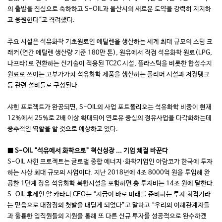
의 출발을 진심으로 축하하고 S-OIL과 울산시의 새로운 도약을 강력히 지지하
고 응원한다“고 격려했다.
주요 시설은 석유화학 기초원료인 에틸렌을 생산하는 세계 최대 규모의 스팀 크
래커(연간 에틸렌 생산량 기준 180만 톤), 원유에서 직접 석유화학 원료(LPG,
나프타)로 전환하는 신기술이 적용된 TC2C 시설, 플라스틱을 비롯한 합성수지
원료로 쓰이는 고부가가치 석유화학 제품을 생산하는 폴리머 시설과 저장탱크
등 관련 설비들로 구성된다.
샤힌 프로젝트가 완공되면, S-OIL의 사업 포트폴리오는 석유화학 비중이 현재
12%에서 25%로 2배 이상 확대되어 연료유 중심의 정유사업을 다각화하는데
중추적인 역할을 할 것으로 예상하고 있다.
■ S-OIL “석유에서 화학으로” 혁신성장 ... 기업 체질 바꾼다
S-OIL 샤힌 프로젝트는 글로벌 종합 에너지·화학기업인 아람코가 한국에 투자
하는 사상 최대 규모의 사업이다. 지난 2018년에 4조 8000억 원을 투입해 완
공한 1단계 정유 석유화학 복합시설을 포함하면 총 투자비는 14조 원에 달한다.
S-OIL 후세인 알 카타니 CEO는 “지금이 바로 미래를 준비하는 투자 최적기라
는 믿음으로 대장정의 첫발을 내딛게 되었다”고 말하고 “우리의 이해관계자들
과 훌륭한 임직원들의 지원을 통해 또 다른 신규 투자를 성공적으로 완수하겠