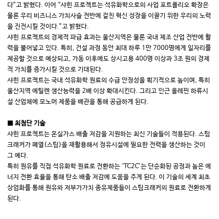
다”고 밝혔다. 이어 “샤힌 프로젝트는 석유화학으로의 사업 포트폴리오 확장은
물론 우리 비즈니스 가치사슬 전반에 걸친 혁신 성장을 이끌기 위한 우리의 노력
을 진전시킬 것이다.”고 밝혔다.
샤힌 프로젝트의 경제적 파급 효과는 울산지역은 물론 국내 제조 산업 전반에 활
력을 불어넣고 있다. 특히, 건설 과정 동안 최대 하루 1만 7000명에게 일자리를
제공할 것으로 예상되고, 가동 이후에도 상시고용 400명 이상과 3조 원의 경제
적 가치를 증가시킬 것으로 기대된다.
샤힌 프로젝트는 국내 석유화학 원료의 수급 안정성을 획기적으로 높이며, 특히
울산지역 에틸렌 생산능력을 2배 이상 확대시킨다. 그리고 인근 올레핀 하류시
설 산업체에 모노머 제품을 배관을 통해 공급하게 된다.
■ 최첨단 기술
샤힌 프로젝트는 온실가스 배출 저감을 지원하는 최신 기술들이 적용된다. 스팀
크래커가 폐열(스팀)을 재활용해서 정유시설에 필요한 전력을 생산하는 것이
그 예다.
특히 원유를 직접 석유화학 원료로 전환하는 ‘TC2C’는 단순화된 공정과 높은 에
너지 전환 효율을 통해 탄소 배출 저감에 도움을 주게 된다. 이 기술의 세계 최초
상업화를 통해 원유와 저부가가치 중유제품들이 스팀크래커의 원료로 전환하게
된다.