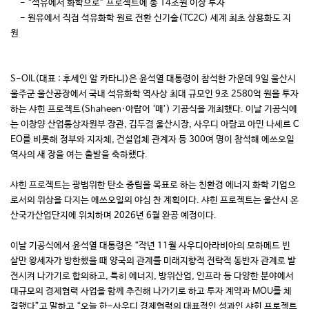
- “석유에서 화학으로” 프로젝트에 총 14조원 이상 투자
- 원유에서 직접 석유화학 원료 전환 신기술(TC2C) 세계 최초 상용화도 지
원
S-OIL(대표 : 후세인 알 카타니)은 윤석열 대통령이 참석한 가운데 9일 울산시
울주군 울산공장에서 국내 석유화학 역사상 최대 규모인 9조 2580억 원을 투자
하는 샤힌 프로젝트(Shaheen·아랍어 ‘매’) 기공식을 개최했다. 이날 기공식에
는 이창양 산업통상자원부 장관, 김두겸 울산시장, 사우디 아람코 아민 나세르 C
EO를 비롯해 정부와 지자체, 건설업체 관계자 등 300여 명이 참석해 에쓰오일
역사의 새 장을 여는 출발을 축하했다.
샤힌 프로젝트는 광범위한 탄소 중립을 목표로 하는 친환경 에너지 화학 기업으
로서의 위상을 다지는 에쓰오일의 야심 찬 계획이다. 샤힌 프로젝트는 울산시 온
산국가산업단지에 위치하며 2026년 6월 완공 예정이다.
이날 기공식에서 윤석열 대통령은 “작년 11월 사우디아라비아의 모하메드 빈
살만 왕세자가 방한했을 때 양국의 관계를 미래지향적 전략적 동반자 관계로 발
전시켜 나가기로 합의하고, 특히 에너지, 방위산업, 인프라 등 다양한 분야에서
대규모의 경제협력 사업을 함께 추진해 나가기로 하고 투자 계약과 MOU를 체
결했다”고 말하고 “오늘 한-사우디 경제협력의 대표적인 성과인 샤힌 프로젝트