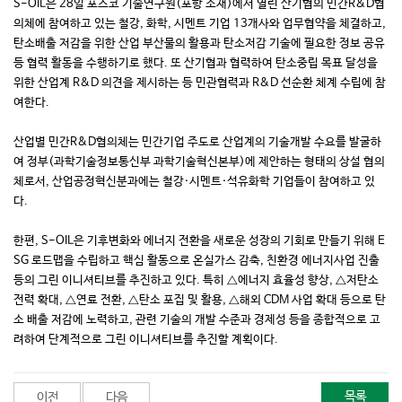
S-OIL은 28일 포스코 기술연구원(포항 소재)에서 열린 산기협의 민간R&D협
의체에 참여하고 있는 철강, 화학, 시멘트 기업 13개사와 업무협약을 체결하고,
탄소배출 저감을 위한 산업 부산물의 활용과 탄소저감 기술에 필요한 정보 공유
등 협력 활동을 수행하기로 했다. 또 산기협과 협력하여 탄소중립 목표 달성을
위한 산업계 R&D 의견을 제시하는 등 민관협력과 R&D 선순환 체계 수립에 참
여한다.
산업별 민간R&D협의체는 민간기업 주도로 산업계의 기술개발 수요를 발굴하
여 정부(과학기술정보통신부 과학기술혁신본부)에 제안하는 형태의 상설 협의
체로서, 산업공정혁신분과에는 철강·시멘트·석유화학 기업들이 참여하고 있
다.
한편, S-OIL은 기후변화와 에너지 전환을 새로운 성장의 기회로 만들기 위해 E
SG 로드맵을 수립하고 핵심 활동으로 온실가스 감축, 친환경 에너지사업 진출
등의 그린 이니셔티브를 추진하고 있다. 특히 △에너지 효율성 향상, △저탄소
전력 확대, △연료 전환, △탄소 포집 및 활용, △해외 CDM 사업 확대 등으로 탄
소 배출 저감에 노력하고, 관련 기술의 개발 수준과 경제성 등을 종합적으로 고
려하여 단계적으로 그린 이니셔티브를 추진할 계획이다.
목록
이전
다음