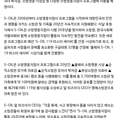
자녀 학자금, 소방영웅 시상금 등 다양한 소방영웅지킴이 프로그램에 사용될 예
정이다.
S-OIL은 2006년부터 소방영웅지킴이 프로그램을 시작하여 대한민국의 안전
과 생명을 지키는 소방관 및 가족을 20년간 지속적으로 지원해왔다. 이날 후원
식에서 S-OIL은 소방영웅지킴이 시행 20주년을 맞이하여 소방청, 한국사회복
지협의회와 함께 소방영웅지킴이 활동의 지속적인 발전을 약속했다. 또한 새로
운 프로그램으로 매년 ‘S-OIL 119 마스터 세이버’를 선정·시상하기로 하고, 응
급처치로 사람들의 장애를 최소화한 구급대원 32명을 선정해 ‘올해의 S-OIL 1
19 마스터 세이버’ 시상식을 함께 진행했다.
S-OIL은 소방영웅지킴이 프로그램으로 20년간 ▲올해의 소방영웅 시상 ▲순
직소방관 유가족 위로금 ▲순직소방관 유자녀 학자금 ▲부상소방관 치료비 ▲
소방관부부 휴(休) 캠프 등을 시행해왔다. 이를 통해 총 3,700여명의 소방관 및
가족에게 약 108억원에 달하는 금액을 후원하고, 이러한 공로를 인정받아 지난
해 제29회 KBS 119상 봉사상을 수상하고 알 히즈아지 CEO가 명예소방관으로
위촉 받은 바 있다.
S-OIL 알 히즈아지 CEO는 “각종 화재, 사고 현장에서 몸을 사리지 않고 애쓰는
소방관들의 희생과 용기에 늘 감사함을 느낀다”면서 “S-OIL 소방영웅지킴이
활동 20주년에 보람을 느끼며, 앞으로도 소방관들을 지속적으로 지원하겠