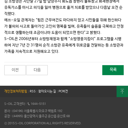
김 소방경은 지난달 27일 밤 남양주시 화도읍 창현리 물류창고 화재현장에서
유독가스를 마시고 의식을 잃어 병원으로 옮겨 치료를 받았으나 다음날 오전 순
직했다.
에쓰-오일 관계자는 “힘든 근무여건도 마다하지 않고 시민들을 위해 헌신하다
가 불의의 사고로 돌아가신 고인의 명복을 빌며, 유족들이 슬픔을 극복하고 안정
적으로 생활하는데 조금이나마 도움이 되었으면 한다”고 밝혔다.
S-OIL은 2006년부터 소방방재청과 함께 “소방영웅지킴이” 프로그램을 시행
하여 지난 7년 간 31명의 순직 소방관 유족에게 위로금을 전달하는 등 소방관과
가족을 지속적으로 지원해오고 있다.
목록
이전
다음
개인정보처리방침
|
RSS
|
찾아오시는 길
|
PC버전
S-OIL 고객센터
I
1644-5151
본사
I
(04196) 서울특별시 마포구 백범로 192
공장
I
(44995) 울산광역시 울주군 온산읍 온산로 68
© 2015 S-OIL CORPORATION ALL RIGHTS RESERVED.