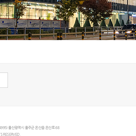
44995) 울산광역시 울주군 온산읍 온산로 68
TS RESERVED.