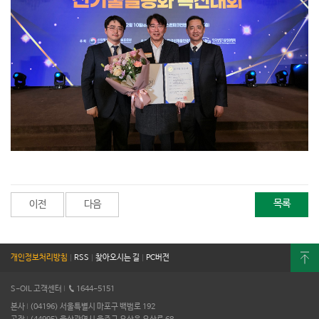
목록
이전
다음
개인정보처리방침
|
RSS
|
찾아오시는 길
|
PC버전
S-OIL 고객센터
I
1644-5151
본사
I
(04196) 서울특별시 마포구 백범로 192