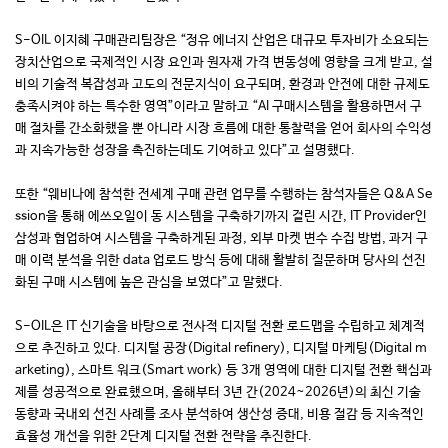
S-OIL 이지혜 구매관리팀장은 “정유 에너지 산업은 대규모 투자비가 소요되는
장치산업으로 국제적인 시장 요인과 원자재 가격 변동성에 영향을 크게 받고, 설
비의 기술적 복잡성과 고도의 전문지식이 요구되며, 환경과 안전에 대한 규제도
충족시켜야 하는 특수한 영역”이라고 말하고 “AI 구매시스템을 활용하면서 구
매 절차를 간소화했을 뿐 아니라 시장 흐름에 대한 통찰력을 얻어 회사의 수익성
과 지속가능한 성장을 촉진하는데도 기여하고 있다”고 설명했다.
또한 “웨비나에 참석한 전세계 구매 관련 업무를 수행하는 참석자들은 Q&A Se
ssion을 통해 에쓰오일이 동 시스템을 구축하기까지 걸린 시간, IT Provider인
삼성과 협업하여 시스템을 구축하게된 과정, 외부 마켓 변수 수집 방법, 과거 구
매 이력 분석을 위한 data 업로드 방식 등에 대해 활발히 질문하며 당사의 선진
화된 구매 시스템에 높은 관심을 보였다”고 말했다.
S-OIL은 IT 신기술을 바탕으로 전사적 디지털 전환 로드맵을 수립하고 체계적
으로 추진하고 있다. 디지털 공장(Digital refinery), 디지털 마케팅(Digital m
arketing), 스마트 워크(Smart work) 등 3개 영역에 대한 디지털 전환 핵심과
제를 성공적으로 완료했으며, 올해부터 3년 간(2024~2026년)의 최신 기술
동향과 국내외 선진 사례를 조사 분석하여 생산성 증대, 비용 절감 등 지속적인
효율성 개선을 위한 2단계 디지털 전환 전략을 추진한다.