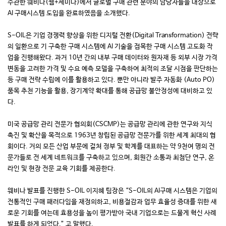
주관한 웨비나(웹+세미나)에서 글로벌 구매 관련 분야의 담당자들을 대상으로
AI 구매시스템 도입을 완료하였음을 소개했다.
S-OIL은 기업 경쟁력 향상을 위한 디지털 전환(Digital Transformation) 전략
의 일환으로 기 구축한 구매 시스템에 AI 기술을 접목한 구매 시스템 고도화 작
업을 진행해왔다. 과거 10년 간의 내부 구매 데이터와 원자재 등 외부 시장 가격
변동을 고려한 가격 및 수요 예측 모델을 구축하여 최적의 조달 시점을 판단하는
등 구매 전략 수립에 이를 활용하고 있다. 뿐만 아니라 발주 자동화 (Auto PO)
품목 추천 기능을 활용, 장기계약 확대를 통해 공급망 불안정성에 대비하고 있
다.
미국 공급망 관리 전문가 협의회(CSCMP)는 공급망 관리에 관한 연구와 지식
촉진 및 확산을 목적으로 1963년 창립된 공급망 전문가를 위한 세계 최대의 협
회이다. 거의 모든 산업 부문에 걸쳐 정부 및 학계를 대표하는 약 9천여 명의 전
문가들로 전 세계 네트워크를 구축하고 있으며, 회원간 소통과 최첨단 연구, 온
라인 및 현장 전문 교육 기회를 제공한다.
웨비나 발표를 진행한 S-OIL 이지혜 팀장은 “S-OIL의 AI구매 시스템은 기업의
전통적인 구매 패러다임을 재정의하고, 비용절감과 업무 효율성 증대를 위한 새
로운 기회를 여는데 효용성을 높이 평가받아 국내 기업으로는 드물게 혁신 사례
발표를 하게 되었다.” 고 말했다.