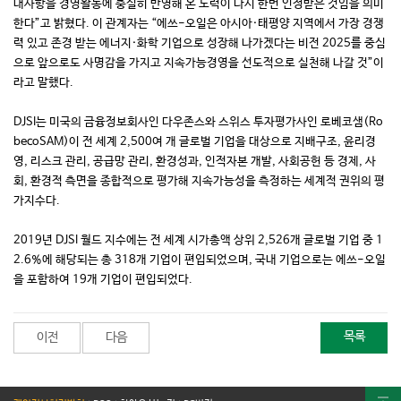
대사항을 경영활동에 충실히 반영해 온 노력이 다시 한번 인정받은 것임을 의미
한다”고 밝혔다. 이 관계자는 “에쓰-오일은 아시아·태평양 지역에서 가장 경쟁
력 있고 존경 받는 에너지·화학 기업으로 성장해 나가겠다는 비전 2025를 중심
으로 앞으로도 사명감을 가지고 지속가능경영을 선도적으로 실천해 나갈 것”이
라고 말했다.
DJSI는 미국의 금융정보회사인 다우존스와 스위스 투자평가사인 로베코샘(Ro
becoSAM)이 전 세계 2,500여 개 글로벌 기업을 대상으로 지배구조, 윤리경
영, 리스크 관리, 공급망 관리, 환경성과, 인적자본 개발, 사회공헌 등 경제, 사
회, 환경적 측면을 종합적으로 평가해 지속가능성을 측정하는 세계적 권위의 평
가지수다.
2019년 DJSI 월드 지수에는 전 세계 시가총액 상위 2,526개 글로벌 기업 중 1
2.6%에 해당되는 총 318개 기업이 편입되었으며, 국내 기업으로는 에쓰-오일
을 포함하여 19개 기업이 편입되었다.
목록
이전
다음