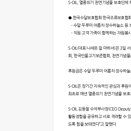
S-OIL, 멸종위기 천연기념물 보호단체
● 한국수달보호협회·한국조류보호협회
- 수달·두루미·어름치·장수하늘소 등 
- 직원·고객 가족이 함께하는 자원봉
S-OIL(대표:나세르 알 마하셔)은 3
회, 한국민물고기보존협회, 천연기념물
후원금은 수달·두루미·어름치·장수하늘
S-OIL은 장기간 지속적인 관심과 후원
최초로 매년 멸종위기 천연기념물 보호
S-OIL 김동철 수석부사장(CEO De
활동경험을 공유하고 서로 격려할 수 있
도록 힘을 보태겠다”고 말했다.