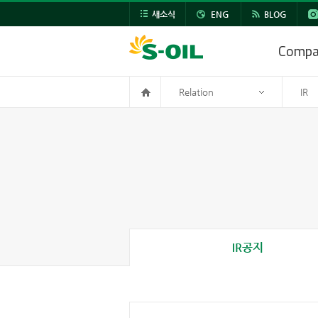
새소식
ENG
BLOG
Comp
Relation
IR
IR공지