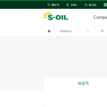
새소식
ENG
BLOG
Comp
Relation
IR
IR공지