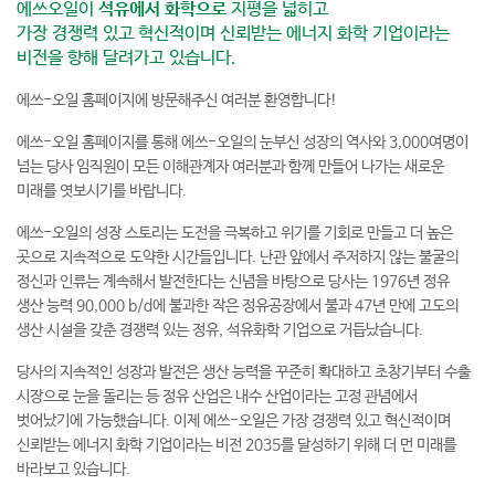
에쓰오일이
석유에서 화학으로
지평을 넓히고
가장 경쟁력 있고 혁신적이며 신뢰받는 에너지 화학 기업이라는
비전을 향해 달려가고 있습니다.
에쓰-오일 홈페이지에 방문해주신 여러분 환영합니다!
에쓰-오일 홈페이지를 통해 에쓰-오일의 눈부신 성장의 역사와 3,000여명이
넘는 당사 임직원이 모든 이해관계자 여러분과 함께 만들어 나가는 새로운
미래를 엿보시기를 바랍니다.
에쓰-오일의 성장 스토리는 도전을 극복하고 위기를 기회로 만들고 더 높은
곳으로 지속적으로 도약한 시간들입니다. 난관 앞에서 주저하지 않는 불굴의
정신과 인류는 계속해서 발전한다는 신념을 바탕으로 당사는 1976년 정유
생산 능력 90,000 b/d에 불과한 작은 정유공장에서 불과 47년 만에 고도의
생산 시설을 갖춘 경쟁력 있는 정유, 석유화학 기업으로 거듭났습니다.
당사의 지속적인 성장과 발전은 생산 능력을 꾸준히 확대하고 초창기부터 수출
시장으로 눈을 돌리는 등 정유 산업은 내수 산업이라는 고정 관념에서
벗어났기에 가능했습니다. 이제 에쓰-오일은 가장 경쟁력 있고 혁신적이며
신뢰받는 에너지 화학 기업이라는 비전 2035를 달성하기 위해 더 먼 미래를
바라보고 있습니다.