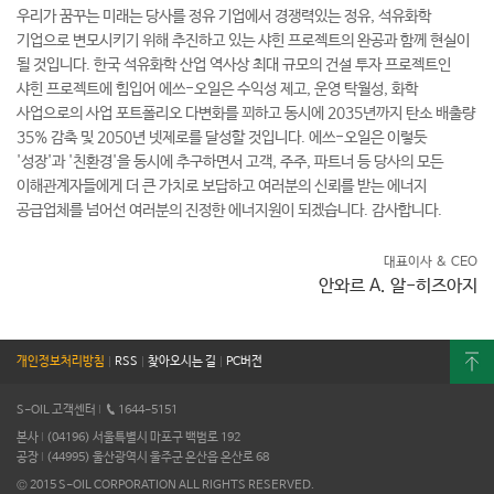
우리가 꿈꾸는 미래는 당사를 정유 기업에서 경쟁력있는 정유, 석유화학
기업으로 변모시키기 위해 추진하고 있는 샤힌 프로젝트의 완공과 함께 현실이
될 것입니다. 한국 석유화학 산업 역사상 최대 규모의 건설 투자 프로젝트인
샤힌 프로젝트에 힘입어 에쓰-오일은 수익성 제고, 운영 탁월성, 화학
사업으로의 사업 포트폴리오 다변화를 꾀하고 동시에 2035년까지 탄소 배출량
35% 감축 및 2050년 넷제로를 달성할 것입니다. 에쓰-오일은 이렇듯
'성장'과 '친환경'을 동시에 추구하면서 고객, 주주, 파트너 등 당사의 모든
이해관계자들에게 더 큰 가치로 보답하고 여러분의 신뢰를 받는 에너지
공급업체를 넘어선 여러분의 진정한 에너지원이 되겠습니다. 감사합니다.
대표이사 & CEO
안와르 A. 알-히즈아지
개인정보처리방침
|
RSS
|
찾아오시는 길
|
PC버전
S-OIL 고객센터
I
1644-5151
본사
I
(04196) 서울특별시 마포구 백범로 192
공장
I
(44995) 울산광역시 울주군 온산읍 온산로 68
© 2015 S-OIL CORPORATION ALL RIGHTS RESERVED.