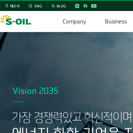
새소식
ENG
BLOG
Company
Business