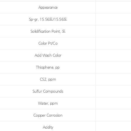
Appearance
Sp-gr, 15.56도/15.56도
Solidification Point, 도
Color Pt/Co
Acid Wash Color
Thiophene, pp
CS2, ppm
Sulfur Compounds
Water, ppm
Copper Corrosion
Acidity