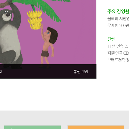
주요 경영
올해의 시민
무재해 500
단신
11년 연속 D
‘대한민국 CE
브랜드전략·정
호
통권 469