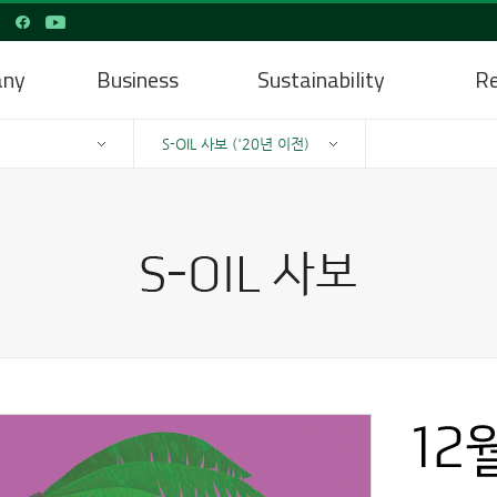
any
Business
Sustainability
Re
S-OIL 사보 ('20년 이전)