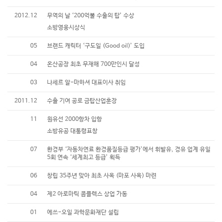
2012.12
무역의 날 ‘200억불 수출의 탑’ 수상
소방영웅시상식
05
브랜드 캐릭터 ‘구도일 (Good oil)’ 도입
04
온산공장 최초 무재해 700만인시 달성
03
나세르 알-마하셔 대표이사 취임
2011.12
수출 기여 공로 금탑산업훈장
11
원유선 2000항차 입항
소방유공 대통령표창
07
환경부 ‘자동차연료 환경품질등급 평가’에서 휘발유, 경유 업계 유일
5회 연속 ‘세계최고 등급’ 획득
06
창립 35주년 맞아 최초 사옥 (마포 사옥) 마련
04
제2 아로마틱 콤플렉스 상업 가동
01
에쓰-오일 과학문화재단 설립