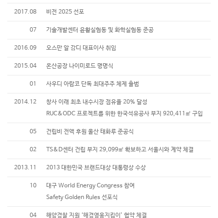
2017.08
비전 2025 선포
07
기술개발센터 윤활실험동 및 화학실험동 준공
2016.09
오스만 알 감디 대표이사 취임
2015.04
온산공장 나이미로드 명명식
01
사우디 아람코 단독 최대주주 체제 출범
2014.12
창사 이래 최초 내수시장 점유율 20% 달성
RUC&ODC 프로젝트를 위한 한국석유공사 부지 920,411㎡ 구입
05
건립비 전액 후원 울산 태화루 준공식
02
TS&D센터 건립 부지 29,099㎡ 확보하고 서울시와 계약 체결
2013.11
2013 대한민국 브랜드대상 대통령상 수상
10
대구 World Energy Congress 참여
Safety Golden Rules 선포식
04
해양경찰 지원 ‘해경영웅지킴이’ 협약 체결