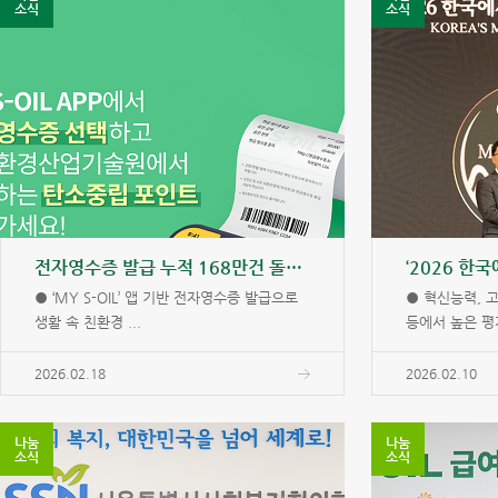
소식
소식
전자영수증 발급 누적 168만건 돌파...탄소중립포인트 적립하고 친환경 실천 확산
● ‘MY S-OIL’ 앱 기반 전자영수증 발급으로
● 혁신능력, 
생활 속 친환경 ...
등에서 높은 평가
2026.02.18
2026.02.10
나눔
나눔
소식
소식