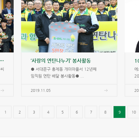
 처한 이웃 구한 ‘올해의 시민영웅’
‘사랑의 연탄나누기’ 봉사활동
 씨
● 서대문구 홍제동 개미마을서 12년째
에
임직원 연탄 배달 봉사활동● ...
2
2019.11.05
20
1
2
3
4
5
6
7
8
9
10