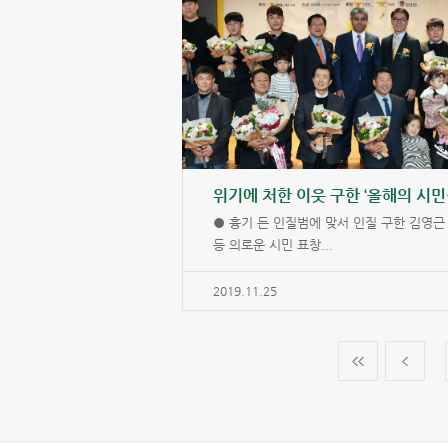
위기에
● 흉기 든 인질범에 맞서 인질 구한 김영근
등 의로운 시민 표창...
2019.11.25