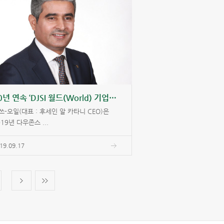
10년 연속 ‘DJSI 월드(World) 기업’ 선정
쓰-오일(대표 : 후세인 알 카타니 CEO)은
019년 다우존스 ...
19.09.17