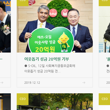
위논문 · 차세대과학자상’ 시상식
이웃돕기 성금 20억원 기부
‘
● S-OIL, 12일 사회복지공동모금회에
●
이웃돕기 성금 20억원 전...
전
2019.12.12
20
CEO
CEO