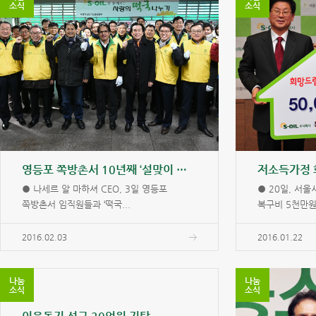
소식
소식
영등포 쪽방촌서 10년째 ‘설맞이 사랑의 떡국나눔’
● 나세르 알 마하셔 CEO, 3일 영등포
● 20일, 서
쪽방촌서 임직원들과 ‘떡국...
복구비 5천만원 
2016.02.03
2016.01.22
나눔
나눔
소식
소식