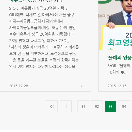
이웃돕기 성금 20억원 기탁
S-OIL, 이웃돕기 성금 20억원 기탁 S-
OIL(대표: 나세르 알 마하셔)이 서울 중구
사회복지공동모금회 대회의실에서
사회복지공동모금회(회장: 허동수)에 연말
불우이웃돕기 성금 20억원을 기탁했다고
28일 밝혔다.나세르 알 마하셔 CEO는
“자신의 생활이 어려운데도 불구하고 폐지를
모아 번 돈을 기부하거나, 노점상으로 평생
모은 돈을 기부한 분들을 보면서 한국사회는
S-OIL, ‘올해
역시 정이 넘치는 따뜻한 나라라는 생각을
10회째 ●...
하게 되었다”면서 “S-OIL 기부금이 희귀질환
어린이 치료, 장애청소년 학습 지원 등 사회
곳곳의 어려운 이웃을 돕는데 조금이나마
2015.12.28
2015.12.15
도움이 되기를 바란다”고 말했다. 마하셔
CEO는 기부금을...
91
92
93
94