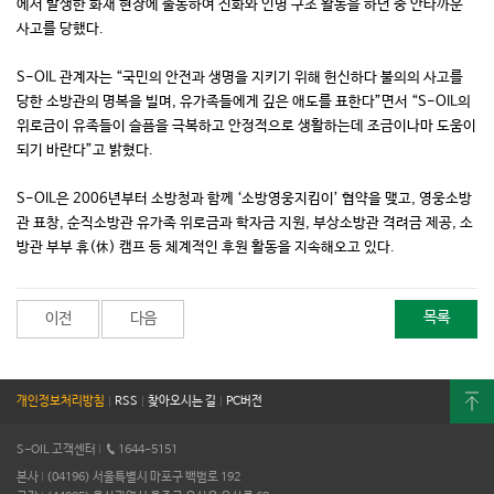
에서 발생한 화재 현장에 출동하여 진화와 인명 구조 활동을 하던 중 안타까운
사고를 당했다.
S-OIL 관계자는 “국민의 안전과 생명을 지키기 위해 헌신하다 불의의 사고를
당한 소방관의 명복을 빌며, 유가족들에게 깊은 애도를 표한다”면서 “S-OIL의
위로금이 유족들이 슬픔을 극복하고 안정적으로 생활하는데 조금이나마 도움이
되기 바란다”고 밝혔다.
S-OIL은 2006년부터 소방청과 함께 ‘소방영웅지킴이’ 협약을 맺고, 영웅소방
관 표창, 순직소방관 유가족 위로금과 학자금 지원, 부상소방관 격려금 제공, 소
방관 부부 휴(休) 캠프 등 체계적인 후원 활동을 지속해오고 있다.
목록
이전
다음
개인정보처리방침
|
RSS
|
찾아오시는 길
|
PC버전
S-OIL 고객센터
I
1644-5151
본사
I
(04196) 서울특별시 마포구 백범로 192