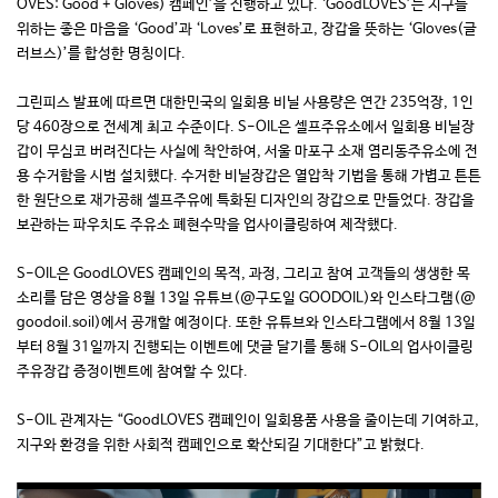
OVES: Good + Gloves) 캠페인’을 진행하고 있다. ‘GoodLOVES’는 지구를
위하는 좋은 마음을 ‘Good’과 ‘Loves’로 표현하고, 장갑을 뜻하는 ‘Gloves(글
러브스)’를 합성한 명칭이다.
그린피스 발표에 따르면 대한민국의 일회용 비닐 사용량은 연간 235억장, 1인
당 460장으로 전세계 최고 수준이다. S-OIL은 셀프주유소에서 일회용 비닐장
갑이 무심코 버려진다는 사실에 착안하여, 서울 마포구 소재 염리동주유소에 전
용 수거함을 시범 설치했다. 수거한 비닐장갑은 열압착 기법을 통해 가볍고 튼튼
한 원단으로 재가공해 셀프주유에 특화된 디자인의 장갑으로 만들었다. 장갑을
보관하는 파우치도 주유소 폐현수막을 업사이클링하여 제작했다.
S-OIL은 GoodLOVES 캠페인의 목적, 과정, 그리고 참여 고객들의 생생한 목
소리를 담은 영상을 8월 13일 유튜브(@구도일 GOODOIL)와 인스타그램(@
goodoil.soil)에서 공개할 예정이다. 또한 유튜브와 인스타그램에서 8월 13일
부터 8월 31일까지 진행되는 이벤트에 댓글 달기를 통해 S-OIL의 업사이클링
주유장갑 증정이벤트에 참여할 수 있다.
S-OIL 관계자는 “GoodLOVES 캠페인이 일회용품 사용을 줄이는데 기여하고,
지구와 환경을 위한 사회적 캠페인으로 확산되길 기대한다”고 밝혔다.