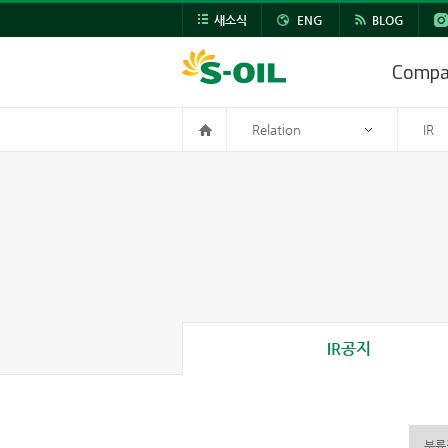
새소식
ENG
BLOG
Comp
Relation
IR
IR공지