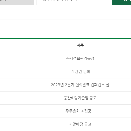
제목
공시정보관리규정
IR 관련 문의
2023년 2분기 실적발표 컨퍼런스 콜
중간배당기준일 공고
주주총회 소집공고
기말배당 공고