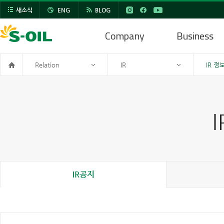
새소식
ENG
BLOG
Company
Business
Relation
IR
IR 정
IR공지