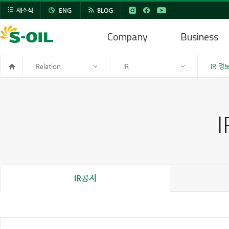
새소식
ENG
BLOG
Company
Business
Relation
IR
IR 정
IR공지