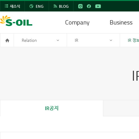
새소식
ENG
BLOG
Company
Business
Relation
IR
IR 정
IR공지